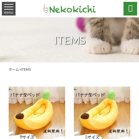

menu
ITEMS
ホーム
>
ITEMS