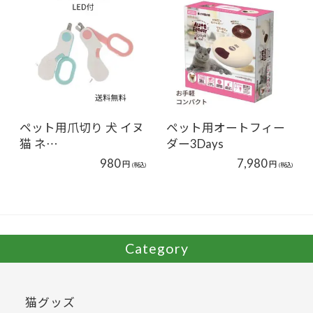
ペット用爪切り 犬 イヌ
ペット用オートフィー
猫 ネ…
ダー3Days
980
7,980
円
円
(税込)
(税込)
Category
猫グッズ